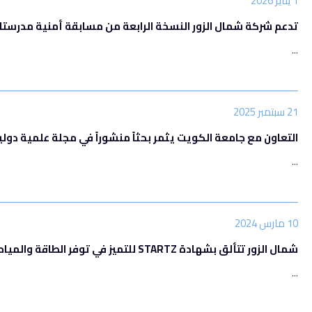
1 يناير 2026
تدعم شركة شمال الزور النسخة الرابعة من مسابقة أمنية مدرستك (2026–027
...
21 سبتمبر 2025
التعاون مع جامعة الكويت يثمر بحثاً منشوراً في مجلة علمية دولي
...
10 مارس 2024
شمال الزور تتألق بشهادة STARTZ للتميز في توفر الطاقة والمياه
...